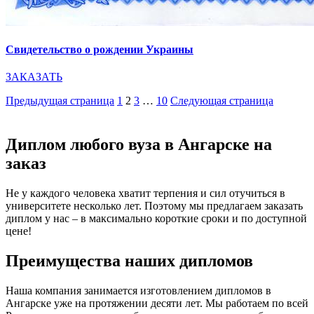
Свидетельство о рождении Украины
ЗАКАЗАТЬ
Пагинация
Page
Page
Page
Page
Предыдущая страница
1
2
3
…
10
Следующая страница
записей
Диплом любого вуза в Ангарске на
заказ
Не у каждого человека хватит терпения и сил отучиться в
университете несколько лет. Поэтому мы предлагаем заказать
диплом у нас – в максимально короткие сроки и по доступной
цене!
Преимущества наших дипломов
Наша компания занимается изготовлением дипломов в
Ангарске уже на протяжении десяти лет. Мы работаем по всей