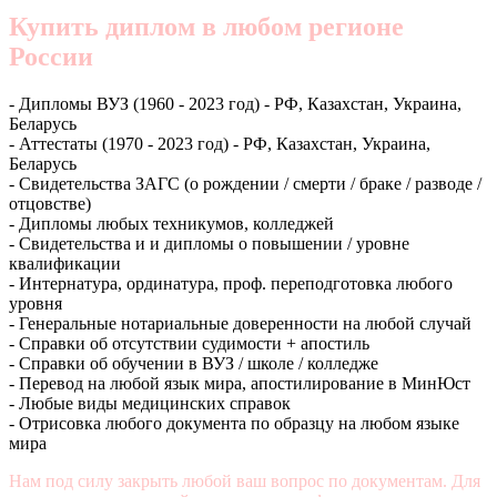
Купить диплом в любом регионе
России
- Дипломы ВУЗ (1960 - 2023 год) - РФ, Казахстан, Украина,
Беларусь
- Аттестаты (1970 - 2023 год) - РФ, Казахстан, Украина,
Беларусь
- Свидетельства ЗАГС (о рождении / смерти / браке / разводе /
отцовстве)
- Дипломы любых техникумов, колледжей
- Свидетельства и и дипломы о повышении / уровне
квалификации
- Интернатура, ординатура, проф. переподготовка любого
уровня
- Генеральные нотариальные доверенности на любой случай
- Справки об отсутствии судимости + апостиль
- Справки об обучении в ВУЗ / школе / колледже
- Перевод на любой язык мира, апостилирование в МинЮст
- Любые виды медицинских справок
- Отрисовка любого документа по образцу на любом языке
мира
Нам под силу закрыть любой ваш вопрос по документам. Для