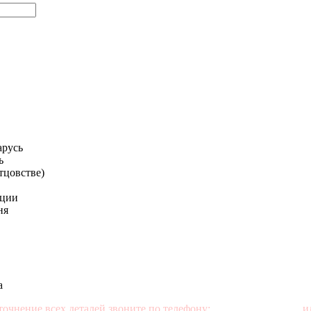
арусь
ь
отцовстве)
ации
ня
а
точнение всех деталей звоните по телефону:
+7 (499) 350-76-95
ил