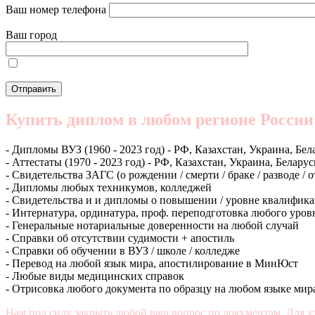
Ваш номер телефона
Ваш город
Купить диплом в любом регионе России
- Дипломы ВУЗ (1960 - 2023 год) - РФ, Казахстан, Украина, Бел
- Аттестаты (1970 - 2023 год) - РФ, Казахстан, Украина, Беларус
- Свидетельства ЗАГС (о рождении / смерти / браке / разводе / 
- Дипломы любых техникумов, колледжей
- Свидетельства и и дипломы о повышении / уровне квалифик
- Интернатура, ординатура, проф. переподготовка любого уров
- Генеральные нотариальные доверенности на любой случай
- Справки об отсутствии судимости + апостиль
- Справки об обучении в ВУЗ / школе / колледже
- Перевод на любой язык мира, апостилирование в МинЮст
- Любые виды медицинских справок
- Отрисовка любого документа по образцу на любом языке мир
Нам под силу закрыть любой ваш вопрос по документам. Для у