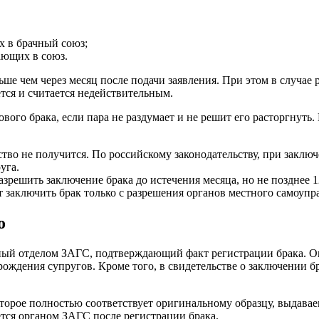
х в брачный союз;
ающих в союз.
ше чем через месяц после подачи заявления. При этом в случае 
ется и считается недействительным.
нового брака, если пара не раздумает и не решит его расторгнут
ьство не получится. По российскому законодательству, при закл
уга.
ешить заключение брака до истечения месяца, но не позднее 12 
ут заключить брак только с разрешения органов местного самоупр
о
нный отделом ЗАГС, подтверждающий факт регистрации брака. О
 рождения супругов. Кроме того, в свидетельстве о заключении 
оторое полностью соответствует оригинальному образцу, выдава
тся органом ЗАГС после регистрации брака.