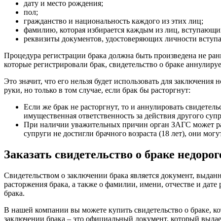
дату и место рождения;
пол;
гражданство и национальность каждого из этих лиц;
фамилию, которая избирается каждым из лиц, вступающи
реквизиты документов, удостоверяющих личности вступ
Процедура регистрации брака должна быть произведена не рань
которые регистрировали брак, свидетельство о браке аннулиру
Это значит, что его нельзя будет использовать для заключения 
руки, но только в том случае, если брак бы расторгнут:
Если же брак не расторгнут, то и аннулировать свидетел
имущественная ответственность за действия другого супр
При наличии уважительных причин орган ЗАГС может разр
супруги не достигли брачного возраста (18 лет), они мог
Заказать свидетельство о браке недорог
Свидетельством о заключении брака является документ, выда
расторжения брака, а также о фамилии, имени, отчестве и дате
брака.
В нашей компании вы можете купить свидетельство о браке, к
заключении брака – это официальный документ, который выдае