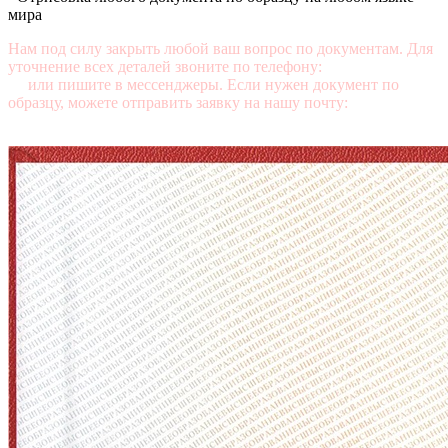
мира
Нам под силу закрыть любой ваш вопрос по документам. Для
уточнение всех деталей звоните по телефону:
+7 (499) 350-76-
95
или пишите в мессенджеры. Если нужен документ по
образцу, можете отправить заявку на нашу почту:
mail@diplomasters.com