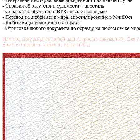
- Генеральные нотариальные доверенности на любой случай
- Справки об отсутствии судимости + апостиль
- Справки об обучении в ВУЗ / школе / колледже
- Перевод на любой язык мира, апостилирование в МинЮст
- Любые виды медицинских справок
- Отрисовка любого документа по образцу на любом языке мир
Нам под силу закрыть любой ваш вопрос по документам. Для у
можете отправить заявку на нашу почту:
mail@diplomasters.com