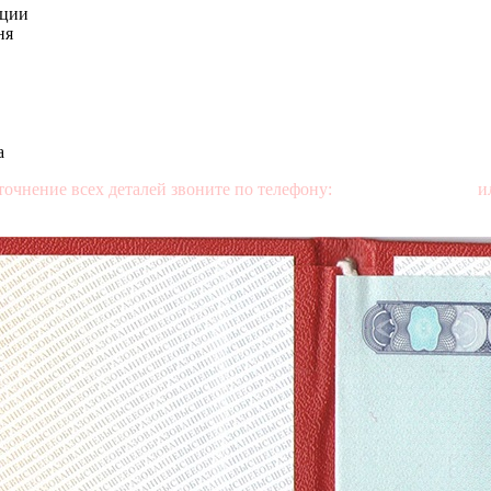
ации
ня
а
точнение всех деталей звоните по телефону:
+7 (499) 350-76-95
ил