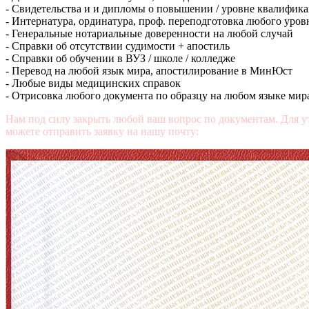
- Свидетельства и и дипломы о повышении / уровне квалифик
- Интернатура, ординатура, проф. переподготовка любого уров
- Генеральные нотариальные доверенности на любой случай
- Справки об отсутствии судимости + апостиль
- Справки об обучении в ВУЗ / школе / колледже
- Перевод на любой язык мира, апостилирование в МинЮст
- Любые виды медицинских справок
- Отрисовка любого документа по образцу на любом языке мир
Нам под силу закрыть любой ваш вопрос по документам. Для у
можете отправить заявку на нашу почту:
mail@diplomasters.com