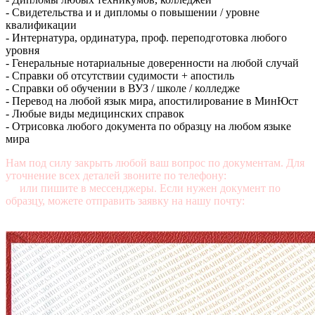
- Свидетельства и и дипломы о повышении / уровне
квалификации
- Интернатура, ординатура, проф. переподготовка любого
уровня
- Генеральные нотариальные доверенности на любой случай
- Справки об отсутствии судимости + апостиль
- Справки об обучении в ВУЗ / школе / колледже
- Перевод на любой язык мира, апостилирование в МинЮст
- Любые виды медицинских справок
- Отрисовка любого документа по образцу на любом языке
мира
Нам под силу закрыть любой ваш вопрос по документам. Для
уточнение всех деталей звоните по телефону:
+7 (499) 350-76-
95
или пишите в мессенджеры. Если нужен документ по
образцу, можете отправить заявку на нашу почту:
mail@diplomasters.com