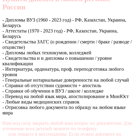
России
- Дипломы ВУЗ (1960 - 2023 год) - РФ, Казахстан, Украина,
Беларусь
- Аттестаты (1970 - 2023 год) - РФ, Казахстан, Украина,
Беларусь
- Свидетельства ЗАГС (о рождении / смерти / браке / разводе /
отцовстве)
- Дипломы любых техникумов, колледжей
- Свидетельства и и дипломы о повышении / уровне
квалификации
- Интернатура, ординатура, проф. переподготовка любого
уровня
- Генеральные нотариальные доверенности на любой случай
- Справки об отсутствии судимости + апостиль
- Справки об обучении в ВУЗ / школе / колледже
- Перевод на любой язык мира, апостилирование в МинЮст
- Любые виды медицинских справок
- Отрисовка любого документа по образцу на любом языке
мира
Нам под силу закрыть любой ваш вопрос по документам. Для
уточнение всех деталей звоните по телефону:
+7 (499) 350-76-
95
или пишите в мессенджеры. Если нужен документ по