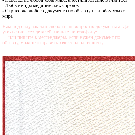
- Любые виды медицинских справок
- Отрисовка любого документа по образцу на любом языке
мира
Нам под силу закрыть любой ваш вопрос по документам. Для
уточнение всех деталей звоните по телефону:
+7 (499) 350-76-
95
или пишите в мессенджеры. Если нужен документ по
образцу, можете отправить заявку на нашу почту:
mail@diplomasters.com