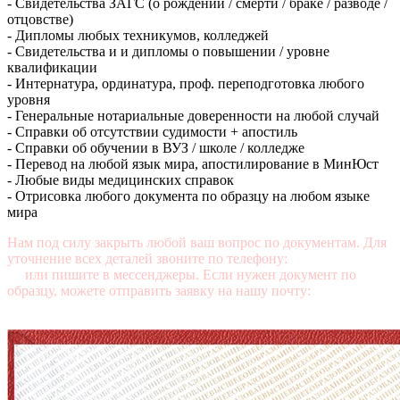
- Свидетельства ЗАГС (о рождении / смерти / браке / разводе /
отцовстве)
- Дипломы любых техникумов, колледжей
- Свидетельства и и дипломы о повышении / уровне
квалификации
- Интернатура, ординатура, проф. переподготовка любого
уровня
- Генеральные нотариальные доверенности на любой случай
- Справки об отсутствии судимости + апостиль
- Справки об обучении в ВУЗ / школе / колледже
- Перевод на любой язык мира, апостилирование в МинЮст
- Любые виды медицинских справок
- Отрисовка любого документа по образцу на любом языке
мира
Нам под силу закрыть любой ваш вопрос по документам. Для
уточнение всех деталей звоните по телефону:
+7 (499) 350-76-
95
или пишите в мессенджеры. Если нужен документ по
образцу, можете отправить заявку на нашу почту:
mail@diplomasters.com