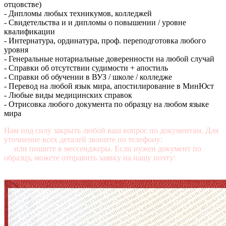
отцовстве)
- Дипломы любых техникумов, колледжей
- Свидетельства и и дипломы о повышении / уровне
квалификации
- Интернатура, ординатура, проф. переподготовка любого
уровня
- Генеральные нотариальные доверенности на любой случай
- Справки об отсутствии судимости + апостиль
- Справки об обучении в ВУЗ / школе / колледже
- Перевод на любой язык мира, апостилирование в МинЮст
- Любые виды медицинских справок
- Отрисовка любого документа по образцу на любом языке
мира
Нам под силу закрыть любой ваш вопрос по документам. Для
уточнение всех деталей звоните по телефону:
+7 (499) 350-76-
95
или пишите в мессенджеры. Если нужен документ по
образцу, можете отправить заявку на нашу почту:
mail@diplomasters.com