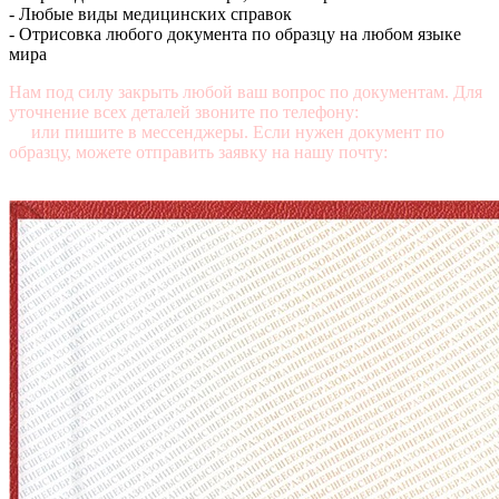
- Любые виды медицинских справок
- Отрисовка любого документа по образцу на любом языке
мира
Нам под силу закрыть любой ваш вопрос по документам. Для
уточнение всех деталей звоните по телефону:
+7 (499) 350-76-
95
или пишите в мессенджеры. Если нужен документ по
образцу, можете отправить заявку на нашу почту:
mail@diplomasters.com