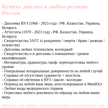
Купить диплом в любом регионе
России
- Дипломы ВУЗ (1960 - 2023 год) - РФ, Казахстан, Украина,
Беларусь
- Аттестаты (1970 - 2023 год) - РФ, Казахстан, Украина,
Беларусь
- Свидетельства ЗАГС (о рождении / смерти / браке / разводе /
отцовстве)
- Дипломы любых техникумов, колледжей
- Свидетельства и и дипломы о повышении / уровне
квалификации
- Интернатура, ординатура, проф. переподготовка любого
уровня
- Генеральные нотариальные доверенности на любой случай
- Справки об отсутствии судимости + апостиль
- Справки об обучении в ВУЗ / школе / колледже
- Перевод на любой язык мира, апостилирование в МинЮст
- Любые виды медицинских справок
- Отрисовка любого документа по образцу на любом языке
мира
Нам под силу закрыть любой ваш вопрос по документам. Для