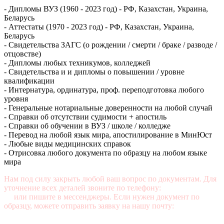
- Дипломы ВУЗ (1960 - 2023 год) - РФ, Казахстан, Украина,
Беларусь
- Аттестаты (1970 - 2023 год) - РФ, Казахстан, Украина,
Беларусь
- Свидетельства ЗАГС (о рождении / смерти / браке / разводе /
отцовстве)
- Дипломы любых техникумов, колледжей
- Свидетельства и и дипломы о повышении / уровне
квалификации
- Интернатура, ординатура, проф. переподготовка любого
уровня
- Генеральные нотариальные доверенности на любой случай
- Справки об отсутствии судимости + апостиль
- Справки об обучении в ВУЗ / школе / колледже
- Перевод на любой язык мира, апостилирование в МинЮст
- Любые виды медицинских справок
- Отрисовка любого документа по образцу на любом языке
мира
Нам под силу закрыть любой ваш вопрос по документам. Для
уточнение всех деталей звоните по телефону:
+7 (499) 350-76-
95
или пишите в мессенджеры. Если нужен документ по
образцу, можете отправить заявку на нашу почту:
mail@diplomasters.com