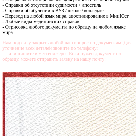
- Справки об отсутствии судимости + апостиль
- Справки об обучении в ВУЗ / школе / колледже
- Перевод на любой язык мира, апостилирование в МинЮст
- Любые виды медицинских справок
- Отрисовка любого документа по образцу на любом языке
мира
Нам под силу закрыть любой ваш вопрос по документам. Для
уточнение всех деталей звоните по телефону:
+7 (499) 350-76-
95
или пишите в мессенджеры. Если нужен документ по
образцу, можете отправить заявку на нашу почту:
mail@diplomasters.com