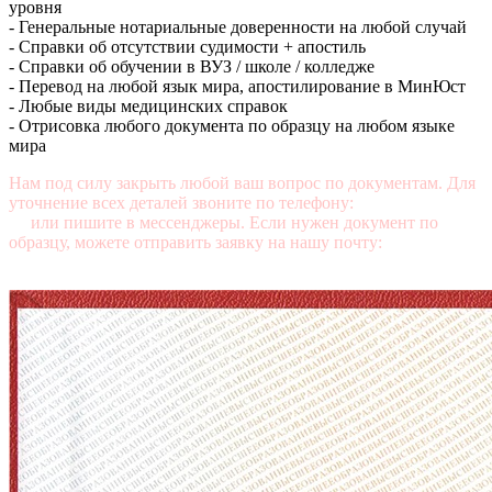
уровня
- Генеральные нотариальные доверенности на любой случай
- Справки об отсутствии судимости + апостиль
- Справки об обучении в ВУЗ / школе / колледже
- Перевод на любой язык мира, апостилирование в МинЮст
- Любые виды медицинских справок
- Отрисовка любого документа по образцу на любом языке
мира
Нам под силу закрыть любой ваш вопрос по документам. Для
уточнение всех деталей звоните по телефону:
+7 (499) 350-76-
95
или пишите в мессенджеры. Если нужен документ по
образцу, можете отправить заявку на нашу почту:
mail@diplomasters.com