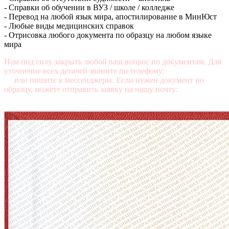
- Справки об обучении в ВУЗ / школе / колледже
- Перевод на любой язык мира, апостилирование в МинЮст
- Любые виды медицинских справок
- Отрисовка любого документа по образцу на любом языке
мира
Нам под силу закрыть любой ваш вопрос по документам. Для
уточнение всех деталей звоните по телефону:
+7 (499) 350-76-
95
или пишите в мессенджеры. Если нужен документ по
образцу, можете отправить заявку на нашу почту:
mail@diplomasters.com