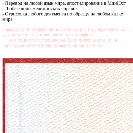
- Перевод на любой язык мира, апостилирование в МинЮст
- Любые виды медицинских справок
- Отрисовка любого документа по образцу на любом языке
мира
Нам под силу закрыть любой ваш вопрос по документам. Для
уточнение всех деталей звоните по телефону:
+7 (499) 350-76-
95
или пишите в мессенджеры. Если нужен документ по
образцу, можете отправить заявку на нашу почту:
mail@diplomasters.com