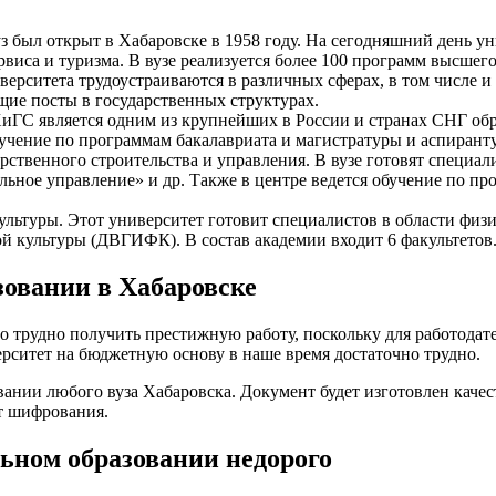
 был открыт в Хабаровске в 1958 году. На сегодняшний день ун
рвиса и туризма. В вузе реализуется более 100 программ высше
рситета трудоустраиваются в различных сферах, в том числе и 
щие посты в государственных структурах.
С является одним из крупнейших в России и странах СНГ образ
обучение по программам бакалавриата и магистратуры и аспирант
рственного строительства и управления. В вузе готовят специ
ьное управление» и др. Также в центре ведется обучение по пр
льтуры. Этот университет готовит специалистов в области физич
й культуры (ДВГИФК). В состав академии входит 6 факультетов
зовании в Хабаровске
о трудно получить престижную работу, поскольку для работодат
рситет на бюджетную основу в наше время достаточно трудно.
нии любого вуза Хабаровска. Документ будет изготовлен качес
т шифрования.
ьном образовании недорого