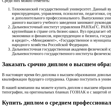
Среди них можно отметить:
Тихоокеанский государственный университет. Данный вуз
юриспруденции, управления, психологии, педагогики, се
и дополнительного профессионального. Выпускники униве
данного высшего учебного заведения занимают руководя
Дальневосточный институт управления РАНХиГС. РАНХиГ
крупнейшая в стране сеть бизнес-школ. Вуз предлагает 
экономики и финансов, юриспруденции и бизнеса, госуда
и кредит», «Менеджмент», «Государственное и муниципал
народного хозяйства Российской Федерации.
Дальневосточная государственная академия физической ку
Дальневосточного государственного института физическо
Заказать срочно диплом о высшем обра
В настоящее время без диплома о высшем образовании довольн
квалификации будущего сотрудника. Однако поступить в униве
В нашей компании вы можете купить диплом о высшем образова
типографии, на оригинальных бланках ГОЗНАК и с защитой о
Купить диплом о среднем профессионал