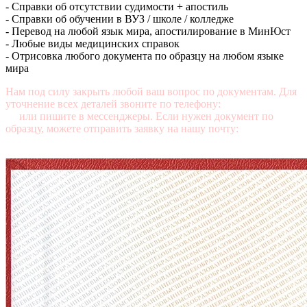
- Справки об отсутствии судимости + апостиль
- Справки об обучении в ВУЗ / школе / колледже
- Перевод на любой язык мира, апостилирование в МинЮст
- Любые виды медицинских справок
- Отрисовка любого документа по образцу на любом языке
мира
Нам под силу закрыть любой ваш вопрос по документам. Для
уточнение всех деталей звоните по телефону:
+7 (499) 350-76-
95
или пишите в мессенджеры. Если нужен документ по
образцу, можете отправить заявку на нашу почту:
mail@diplomasters.com