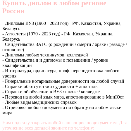
Купить диплом в любом регионе
России
- Дипломы ВУЗ (1960 - 2023 год) - РФ, Казахстан, Украина,
Беларусь
- Аттестаты (1970 - 2023 год) - РФ, Казахстан, Украина,
Беларусь
- Свидетельства ЗАГС (о рождении / смерти / браке / разводе /
отцовстве)
- Дипломы любых техникумов, колледжей
- Свидетельства и и дипломы о повышении / уровне
квалификации
- Интернатура, ординатура, проф. переподготовка любого
уровня
- Генеральные нотариальные доверенности на любой случай
- Справки об отсутствии судимости + апостиль
- Справки об обучении в ВУЗ / школе / колледже
- Перевод на любой язык мира, апостилирование в МинЮст
- Любые виды медицинских справок
- Отрисовка любого документа по образцу на любом языке
мира
Нам под силу закрыть любой ваш вопрос по документам. Для
уточнение всех деталей звоните по телефону:
+7 (499) 350-76-