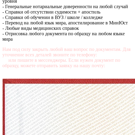
уровня
- Генеральные нотариальные доверенности на любой случай
- Справки об отсутствии судимости + апостиль
- Справки об обучении в ВУЗ / школе / колледже
- Перевод на любой язык мира, апостилирование в МинЮст
- Любые виды медицинских справок
- Отрисовка любого документа по образцу на любом языке
мира
Нам под силу закрыть любой ваш вопрос по документам. Для
уточнение всех деталей звоните по телефону:
+7 (499) 350-76-
95
или пишите в мессенджеры. Если нужен документ по
образцу, можете отправить заявку на нашу почту:
mail@diplomasters.com