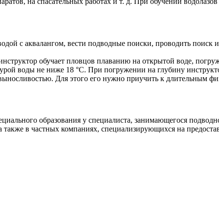
атов, на спасательных работах и т. д. При обучении водолазов
водой с аквалангом, вести подводные поиски, проводить поиск и
 инструктор обучает пловцов плаванию на открытой воде, погру
урой воды не ниже 18 °C. При погружении на глубину инструкто
выносливостью. Для этого его нужно приучить к длительным фи
ециального образования у специалиста, занимающегося подводн
, а также в частных компаниях, специализирующихся на предост