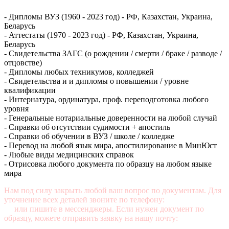
- Дипломы ВУЗ (1960 - 2023 год) - РФ, Казахстан, Украина,
Беларусь
- Аттестаты (1970 - 2023 год) - РФ, Казахстан, Украина,
Беларусь
- Свидетельства ЗАГС (о рождении / смерти / браке / разводе /
отцовстве)
- Дипломы любых техникумов, колледжей
- Свидетельства и и дипломы о повышении / уровне
квалификации
- Интернатура, ординатура, проф. переподготовка любого
уровня
- Генеральные нотариальные доверенности на любой случай
- Справки об отсутствии судимости + апостиль
- Справки об обучении в ВУЗ / школе / колледже
- Перевод на любой язык мира, апостилирование в МинЮст
- Любые виды медицинских справок
- Отрисовка любого документа по образцу на любом языке
мира
Нам под силу закрыть любой ваш вопрос по документам. Для
уточнение всех деталей звоните по телефону:
+7 (499) 350-76-
95
или пишите в мессенджеры. Если нужен документ по
образцу, можете отправить заявку на нашу почту:
mail@diplomasters.com