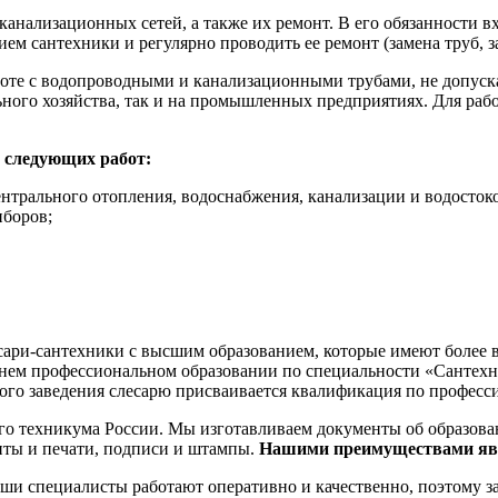
канализационных сетей, а также их ремонт. В его обязанности в
нием сантехники и регулярно проводить ее ремонт (замена труб, 
боте с водопроводными и канализационными трубами, не допуска
ьного хозяйства, так и на промышленных предприятиях. Для ра
е следующих работ:
нтрального отопления, водоснабжения, канализации и водостоко
иборов;
сари-сантехники с высшим образованием, которые имеют более
еднем профессиональном образовании по специальности «Сантех
ого заведения слесарю присваивается квалификация по професс
о техникума России. Мы изготавливаем документы об образован
нты и печати, подписи и штампы.
Нашими преимуществами яв
и специалисты работают оперативно и качественно, поэтому з