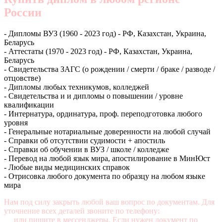
России
- Дипломы ВУЗ (1960 - 2023 год) - РФ, Казахстан, Украина,
Беларусь
- Аттестаты (1970 - 2023 год) - РФ, Казахстан, Украина,
Беларусь
- Свидетельства ЗАГС (о рождении / смерти / браке / разводе /
отцовстве)
- Дипломы любых техникумов, колледжей
- Свидетельства и и дипломы о повышении / уровне
квалификации
- Интернатура, ординатура, проф. переподготовка любого
уровня
- Генеральные нотариальные доверенности на любой случай
- Справки об отсутствии судимости + апостиль
- Справки об обучении в ВУЗ / школе / колледже
- Перевод на любой язык мира, апостилирование в МинЮст
- Любые виды медицинских справок
- Отрисовка любого документа по образцу на любом языке
мира
Нам под силу закрыть любой ваш вопрос по документам. Для
уточнение всех деталей звоните по телефону:
+7 (499) 350-76-
95
или пишите в мессенджеры. Если нужен документ по