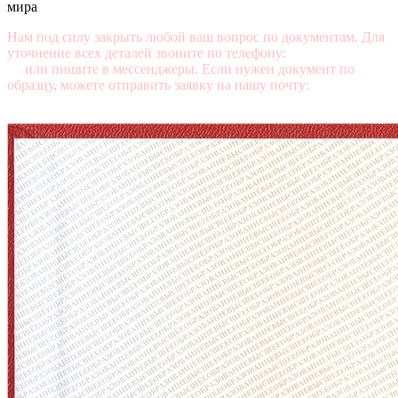
мира
Нам под силу закрыть любой ваш вопрос по документам. Для
уточнение всех деталей звоните по телефону:
+7 (499) 350-76-
95
или пишите в мессенджеры. Если нужен документ по
образцу, можете отправить заявку на нашу почту:
mail@diplomasters.com