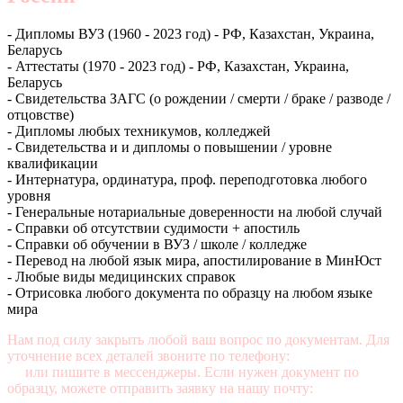
- Дипломы ВУЗ (1960 - 2023 год) - РФ, Казахстан, Украина,
Беларусь
- Аттестаты (1970 - 2023 год) - РФ, Казахстан, Украина,
Беларусь
- Свидетельства ЗАГС (о рождении / смерти / браке / разводе /
отцовстве)
- Дипломы любых техникумов, колледжей
- Свидетельства и и дипломы о повышении / уровне
квалификации
- Интернатура, ординатура, проф. переподготовка любого
уровня
- Генеральные нотариальные доверенности на любой случай
- Справки об отсутствии судимости + апостиль
- Справки об обучении в ВУЗ / школе / колледже
- Перевод на любой язык мира, апостилирование в МинЮст
- Любые виды медицинских справок
- Отрисовка любого документа по образцу на любом языке
мира
Нам под силу закрыть любой ваш вопрос по документам. Для
уточнение всех деталей звоните по телефону:
+7 (499) 350-76-
95
или пишите в мессенджеры. Если нужен документ по
образцу, можете отправить заявку на нашу почту: