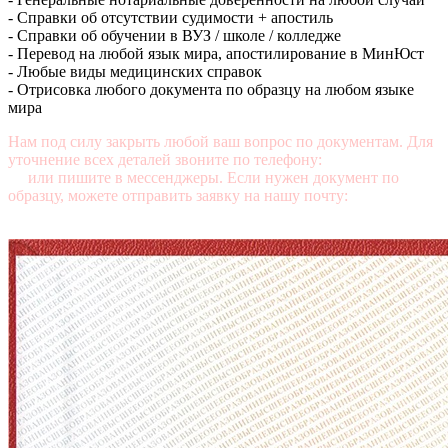
- Справки об отсутствии судимости + апостиль
- Справки об обучении в ВУЗ / школе / колледже
- Перевод на любой язык мира, апостилирование в МинЮст
- Любые виды медицинских справок
- Отрисовка любого документа по образцу на любом языке
мира
Нам под силу закрыть любой ваш вопрос по документам. Для
уточнение всех деталей звоните по телефону:
+7 (499) 350-76-
95
или пишите в мессенджеры. Если нужен документ по
образцу, можете отправить заявку на нашу почту:
mail@diplomasters.com