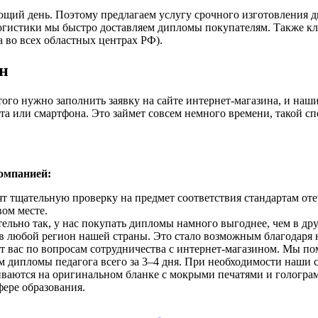
ующий день. Поэтому предлагаем услугу срочного изготовления 
огистики мы быстро доставляем дипломы покупателям. Также кл
а во всех областных центрах РФ).
йн
того нужно заполнить заявку на сайте интернет-магазина, и наш
а или смартфона. Это займет совсем немного времени, такой сп
омпанией:
ят тщательную проверку на предмет соответствия стандартам от
вом месте.
ельно так, у нас покупать дипломы намного выгоднее, чем в дру
 в любой регион нашей страны. Это стало возможным благодаря 
вас по вопросам сотрудничества с интернет-магазином. Мы пом
 дипломы педагога всего за 3–4 дня. При необходимости наши 
ваются на оригинальном бланке с мокрыми печатями и гологра
фере образования.