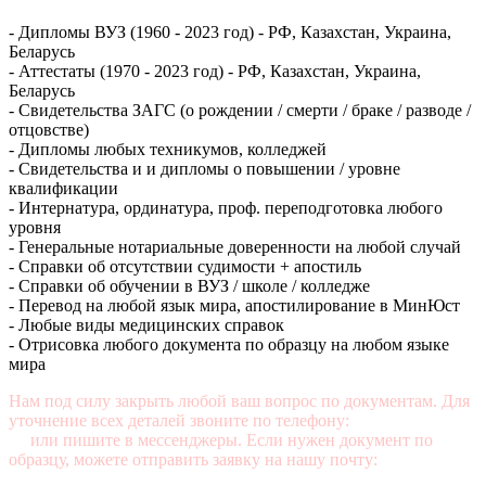
- Дипломы ВУЗ (1960 - 2023 год) - РФ, Казахстан, Украина,
Беларусь
- Аттестаты (1970 - 2023 год) - РФ, Казахстан, Украина,
Беларусь
- Свидетельства ЗАГС (о рождении / смерти / браке / разводе /
отцовстве)
- Дипломы любых техникумов, колледжей
- Свидетельства и и дипломы о повышении / уровне
квалификации
- Интернатура, ординатура, проф. переподготовка любого
уровня
- Генеральные нотариальные доверенности на любой случай
- Справки об отсутствии судимости + апостиль
- Справки об обучении в ВУЗ / школе / колледже
- Перевод на любой язык мира, апостилирование в МинЮст
- Любые виды медицинских справок
- Отрисовка любого документа по образцу на любом языке
мира
Нам под силу закрыть любой ваш вопрос по документам. Для
уточнение всех деталей звоните по телефону:
+7 (499) 350-76-
95
или пишите в мессенджеры. Если нужен документ по
образцу, можете отправить заявку на нашу почту:
mail@diplomasters.com