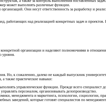
инструктаж, а также за контроль выполнения поставленных задач
джер может выполнять различные функции.
рганизаций. Они несут ответственность за разработку и реали
д, работающих над реализацией конкретных задач и проектов. 
х конкретной организации и наделяют полномочиями в отношен
о уровня.
ния. Но, к сожалению, далеко не каждый выпускник университета
а, а также практические навыки:
выполнять управленческие функции. Прежде всего специалист до
, управлять персоналом, организовывать делопроизводство.
номики, менеджмента и маркетинга, психологии, социологии, пр
чебных заведений, которые готовят специалистов по менеджмент