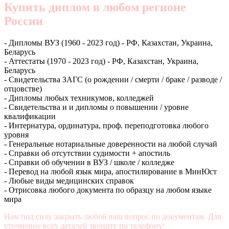
Купить диплом в любом регионе
России
- Дипломы ВУЗ (1960 - 2023 год) - РФ, Казахстан, Украина,
Беларусь
- Аттестаты (1970 - 2023 год) - РФ, Казахстан, Украина,
Беларусь
- Свидетельства ЗАГС (о рождении / смерти / браке / разводе /
отцовстве)
- Дипломы любых техникумов, колледжей
- Свидетельства и и дипломы о повышении / уровне
квалификации
- Интернатура, ординатура, проф. переподготовка любого
уровня
- Генеральные нотариальные доверенности на любой случай
- Справки об отсутствии судимости + апостиль
- Справки об обучении в ВУЗ / школе / колледже
- Перевод на любой язык мира, апостилирование в МинЮст
- Любые виды медицинских справок
- Отрисовка любого документа по образцу на любом языке
мира
Нам под силу закрыть любой ваш вопрос по документам. Для
уточнение всех деталей звоните по телефону:
+7 (499) 350-76-