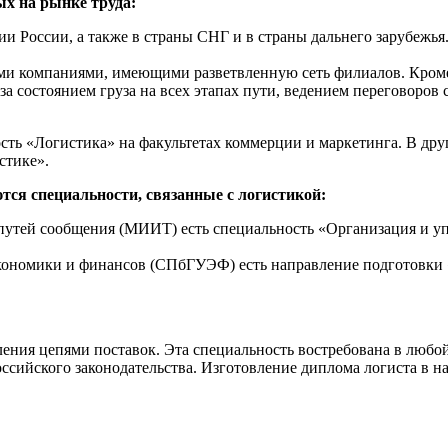
ых на рынке труда:
и России, а также в страны СНГ и в страны дальнего зарубежья
и компаниями, имеющими разветвленную сеть филиалов. Кроме 
за состоянием груза на всех этапах пути, ведением переговоро
ть «Логистика» на факультетах коммерции и маркетинга. В друг
стике».
тся специальности, связанные с логистикой:
путей сообщения (МИИТ) есть специальность «Организация и уп
экономики и финансов (СПбГУЭФ) есть направление подготовки
вления цепями поставок. Эта специальность востребована в люб
ссийского законодательства. Изготовление диплома логиста в н