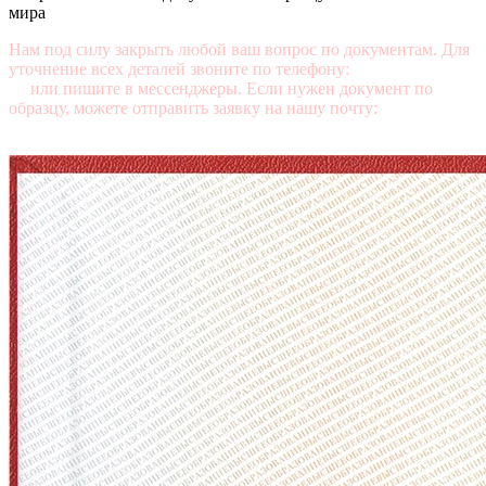
мира
Нам под силу закрыть любой ваш вопрос по документам. Для
уточнение всех деталей звоните по телефону:
+7 (499) 350-76-
95
или пишите в мессенджеры. Если нужен документ по
образцу, можете отправить заявку на нашу почту:
mail@diplomasters.com