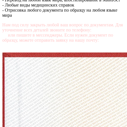
- Любые виды медицинских справок
- Отрисовка любого документа по образцу на любом языке
мира
Нам под силу закрыть любой ваш вопрос по документам. Для
уточнение всех деталей звоните по телефону:
+7 (499) 350-76-
95
или пишите в мессенджеры. Если нужен документ по
образцу, можете отправить заявку на нашу почту:
mail@diplomasters.com