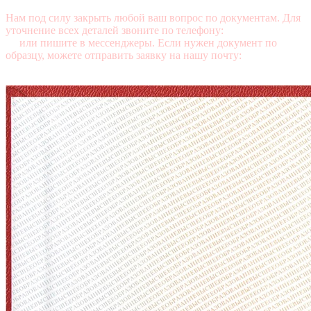
Нам под силу закрыть любой ваш вопрос по документам. Для
уточнение всех деталей звоните по телефону:
+7 (499) 350-76-
95
или пишите в мессенджеры. Если нужен документ по
образцу, можете отправить заявку на нашу почту:
mail@diplomasters.com