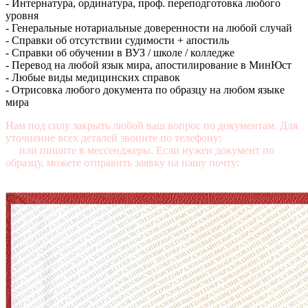
- Интернатура, ординатура, проф. переподготовка любого
уровня
- Генеральные нотариальные доверенности на любой случай
- Справки об отсутствии судимости + апостиль
- Справки об обучении в ВУЗ / школе / колледже
- Перевод на любой язык мира, апостилирование в МинЮст
- Любые виды медицинских справок
- Отрисовка любого документа по образцу на любом языке
мира
Нам под силу закрыть любой ваш вопрос по документам. Для
уточнение всех деталей звоните по телефону:
+7 (499) 350-76-
95
или пишите в мессенджеры. Если нужен документ по
образцу, можете отправить заявку на нашу почту:
mail@diplomasters.com