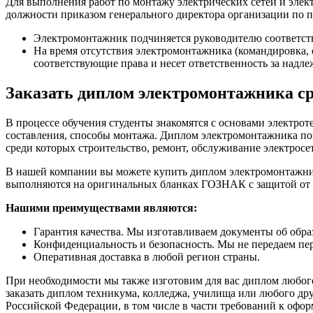
Для выполнения работ по монтажу электрических сетей и элект
должности приказом генерального директора организации по п
Электромонтажник подчиняется руководителю соответству
На время отсутствия электромонтажника (командировка, о
соответствующие права и несет ответственность за надл
Заказать диплом электромонтажника с
В процессе обучения студенты знакомятся с основами электро
составления, способы монтажа. Диплом электромонтажника поз
среди которых строительство, ремонт, обслуживание электросе
В нашей компании вы можете купить диплом электромонтажни
выполняются на оригинальных бланках ГОЗНАК с защитой от
Нашими преимуществами являются:
Гарантия качества. Мы изготавливаем документы об обра
Конфиденциальность и безопасность. Мы не передаем пе
Оперативная доставка в любой регион страны.
При необходимости мы также изготовим для вас диплом любого
заказать диплом техникума, колледжа, училища или любого др
Российской Федерации, в том числе в части требований к оф