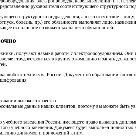
рооборудования, электропроводок, кабельных линий и т. п. эле
редставлению руководителя соответствующего структурного под
ющего структурного подразделения, а в его отсутствие – лицу
тпуск, болезнь, пр.) его обязанности выполняет лицо, назначен
ежащее исполнение возложенных на него обязанностей.
рочно
техники, получают навыки работы с электрооборудованием. Они 
воляет трудоустроиться в крупную компанию и занять должность
тей.
ка любого техникума России. Документ об образовании соотве
 шифрования.
зовании высокого качества.
рсональные данные наших клиентов, поэтому вы можете быть ув
 учебного заведения России, имеющего право выдавать дипломы
угого учебного заведения. Документ будет выполнен полностью 
ормлению дипломов и приложений к ним.