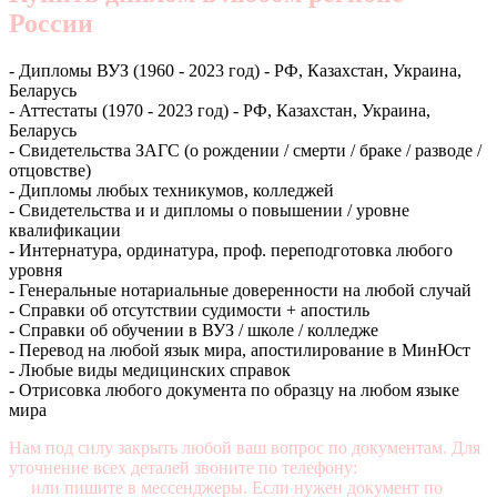
России
- Дипломы ВУЗ (1960 - 2023 год) - РФ, Казахстан, Украина,
Беларусь
- Аттестаты (1970 - 2023 год) - РФ, Казахстан, Украина,
Беларусь
- Свидетельства ЗАГС (о рождении / смерти / браке / разводе /
отцовстве)
- Дипломы любых техникумов, колледжей
- Свидетельства и и дипломы о повышении / уровне
квалификации
- Интернатура, ординатура, проф. переподготовка любого
уровня
- Генеральные нотариальные доверенности на любой случай
- Справки об отсутствии судимости + апостиль
- Справки об обучении в ВУЗ / школе / колледже
- Перевод на любой язык мира, апостилирование в МинЮст
- Любые виды медицинских справок
- Отрисовка любого документа по образцу на любом языке
мира
Нам под силу закрыть любой ваш вопрос по документам. Для
уточнение всех деталей звоните по телефону:
+7 (499) 350-76-
95
или пишите в мессенджеры. Если нужен документ по