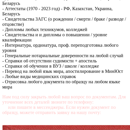
Беларусь
- Аттестаты (1970 - 2023 год) - РФ, Казахстан, Украина,
Беларусь
- Свидетельства ЗАГС (о рождении / смерти / браке / разводе /
отцовстве)
- Дипломы любых техникумов, колледжей
- Свидетельства и и дипломы о повышении / уровне
квалификации
- Интернатура, ординатура, проф. переподготовка любого
уровня
- Генеральные нотариальные доверенности на любой случай
- Справки об отсутствии судимости + апостиль
- Справки об обучении в ВУЗ / школе / колледже
- Перевод на любой язык мира, апостилирование в МинЮст
- Любые виды медицинских справок
- Отрисовка любого документа по образцу на любом языке
мира
Нам под силу закрыть любой ваш вопрос по документам. Для
уточнение всех деталей звоните по телефону:
+7 (499) 350-76-
95
или пишите в мессенджеры. Если нужен документ по
образцу, можете отправить заявку на нашу почту:
mail@diplomasters.com