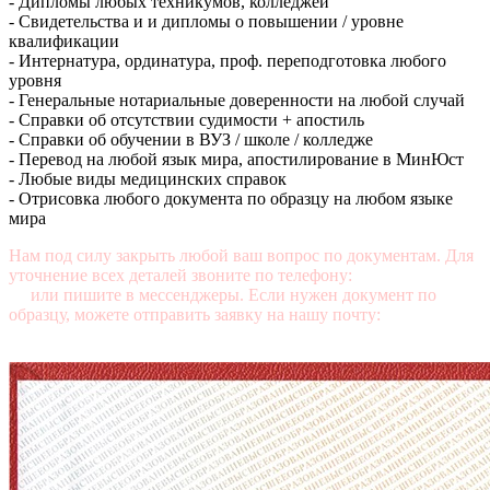
- Дипломы любых техникумов, колледжей
- Свидетельства и и дипломы о повышении / уровне
квалификации
- Интернатура, ординатура, проф. переподготовка любого
уровня
- Генеральные нотариальные доверенности на любой случай
- Справки об отсутствии судимости + апостиль
- Справки об обучении в ВУЗ / школе / колледже
- Перевод на любой язык мира, апостилирование в МинЮст
- Любые виды медицинских справок
- Отрисовка любого документа по образцу на любом языке
мира
Нам под силу закрыть любой ваш вопрос по документам. Для
уточнение всех деталей звоните по телефону:
+7 (499) 350-76-
95
или пишите в мессенджеры. Если нужен документ по
образцу, можете отправить заявку на нашу почту:
mail@diplomasters.com