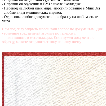
- Справки об обучении в ВУЗ / школе / колледже
- Перевод на любой язык мира, апостилирование в МинЮст
- Любые виды медицинских справок
- Отрисовка любого документа по образцу на любом языке
мира
Нам под силу закрыть любой ваш вопрос по документам. Для
уточнение всех деталей звоните по телефону:
+7 (499) 350-76-
95
или пишите в мессенджеры. Если нужен документ по
образцу, можете отправить заявку на нашу почту:
mail@diplomasters.com