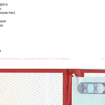
арусь
ь
отцовстве)
ации
ня
а
точнение всех деталей звоните по телефону:
+7 (499) 350-76-95
ил