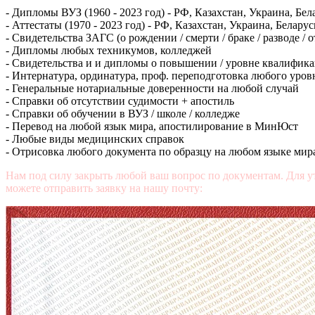
- Дипломы ВУЗ (1960 - 2023 год) - РФ, Казахстан, Украина, Бел
- Аттестаты (1970 - 2023 год) - РФ, Казахстан, Украина, Беларус
- Свидетельства ЗАГС (о рождении / смерти / браке / разводе / 
- Дипломы любых техникумов, колледжей
- Свидетельства и и дипломы о повышении / уровне квалифик
- Интернатура, ординатура, проф. переподготовка любого уров
- Генеральные нотариальные доверенности на любой случай
- Справки об отсутствии судимости + апостиль
- Справки об обучении в ВУЗ / школе / колледже
- Перевод на любой язык мира, апостилирование в МинЮст
- Любые виды медицинских справок
- Отрисовка любого документа по образцу на любом языке мир
Нам под силу закрыть любой ваш вопрос по документам. Для у
можете отправить заявку на нашу почту:
mail@diplomasters.com