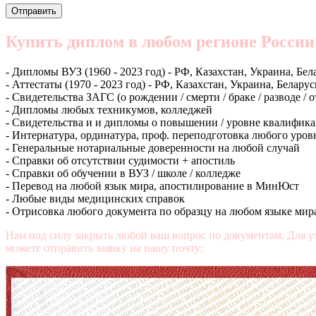
Купить диплом в любом регионе России
- Дипломы ВУЗ (1960 - 2023 год) - РФ, Казахстан, Украина, Бел
- Аттестаты (1970 - 2023 год) - РФ, Казахстан, Украина, Беларус
- Свидетельства ЗАГС (о рождении / смерти / браке / разводе / 
- Дипломы любых техникумов, колледжей
- Свидетельства и и дипломы о повышении / уровне квалифик
- Интернатура, ординатура, проф. переподготовка любого уров
- Генеральные нотариальные доверенности на любой случай
- Справки об отсутствии судимости + апостиль
- Справки об обучении в ВУЗ / школе / колледже
- Перевод на любой язык мира, апостилирование в МинЮст
- Любые виды медицинских справок
- Отрисовка любого документа по образцу на любом языке мир
Нам под силу закрыть любой ваш вопрос по документам. Для у
можете отправить заявку на нашу почту:
mail@diplomasters.com