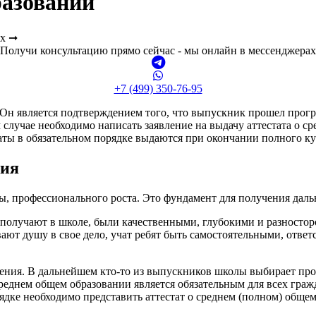
разовании
ах ➞
Получи консультацию прямо сейчас - мы онлайн в мессенджерах
+7 (499) 350-76-95
 Он является подтверждением того, что выпускник прошел прог
 случае необходимо написать заявление на выдачу аттестата о с
таты в обязательном порядке выдаются при окончании полного ку
ния
ы, профессионального роста. Это фундамент для получения даль
 получают в школе, были качественными, глубокими и разносто
ают душу в свое дело, учат ребят быть самостоятельными, отве
ния. В дальнейшем кто-то из выпускников школы выбирает прод
 среднем общем образовании является обязательным для всех гра
рядке необходимо представить аттестат о среднем (полном) обще