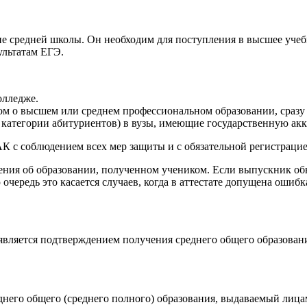
 средней школы. Он необходим для поступления в высшее учебн
ультатам ЕГЭ.
олледже.
плом о высшем или среднем профессиональном образовании, сразу
 категории абитуриентов) в вузы, имеющие государственную ак
 с соблюдением всех мер защиты и с обязательной регистрацие
дения об образовании, полученном учеником. Если выпускник об
чередь это касается случаев, когда в аттестате допущена ошибка
вляется подтверждением получения среднего общего образовани
реднего общего (среднего полного) образования, выдаваемый ли