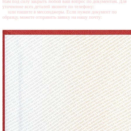
Нам под силу закрыть любой ваш вопрос по документам. Для
уточнение всех деталей звоните по телефону:
+7 (499) 350-76-
95
или пишите в мессенджеры. Если нужен документ по
образцу, можете отправить заявку на нашу почту:
mail@diplomasters.com