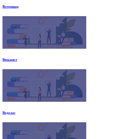
Ветеринар
Визажист
Водолаз