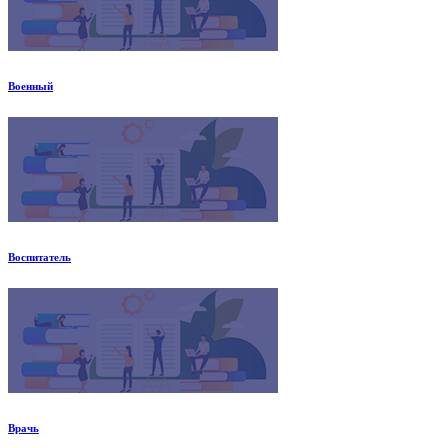
Военный
Воспитатель
Врачь