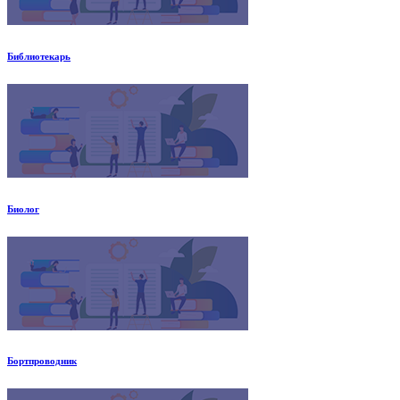
Библиотекарь
Биолог
Бортпроводник