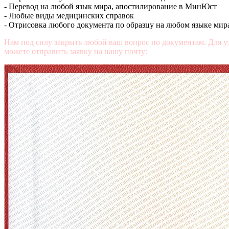
- Перевод на любой язык мира, апостилирование в МинЮст
- Любые виды медицинских справок
- Отрисовка любого документа по образцу на любом языке мир
Нам под силу закрыть любой ваш вопрос по документам. Для у
можете отправить заявку на нашу почту:
mail@diplomasters.com