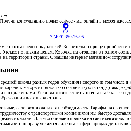
ах ➞
Получи консультацию прямо сейчас - мы онлайн в мессенджерах
+7 (499) 350-76-95
 спросом среди покупателей. Значительно проще приобрести гот
за 9 класс по низким ценам. Корочка изготовлена в полном соот
 на территории страны. С нашим интернет-магазином сотруднич
мпании
редней школы разных годов обучения недорого (в том числе и кр
ичии корочки, которые полностью соответствуют стандартам, ра
пециалистами. Если вы хотите купить аттестат за 9 класс недор
образовании всех школ страны.
 режиме, если возникла такая необходимость. Тарифы на срочное
сотрудничеству с транспортными компаниями мы быстро доставля
 режиме онлайн. Для этого подается заявка на сайте магазина, п
т-магазин по праву является лидером в сфере продаж дипломов и